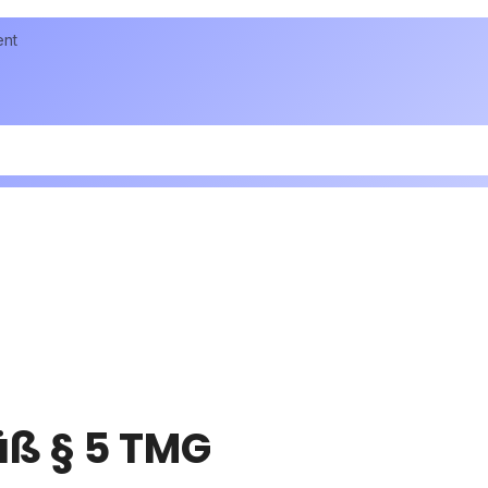
ent
ß § 5 TMG