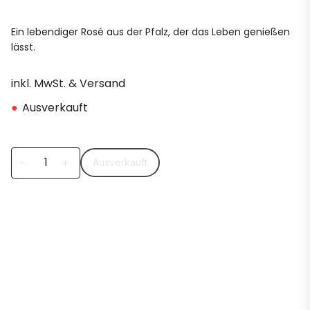
Ein lebendiger Rosé aus der Pfalz, der das Leben genießen
lässt.
inkl. MwSt. & Versand
●
Ausverkauft
Ausverkauft
remove
add