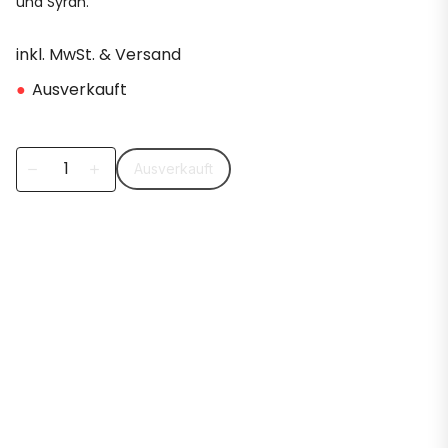
und Syrah.
inkl. MwSt. & Versand
●
Ausverkauft
Ausverkauft
remove
add