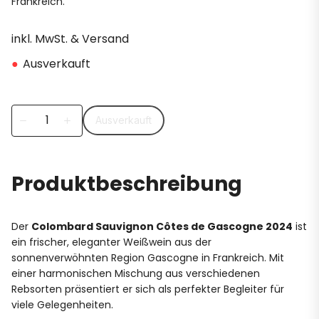
Frankreich.
inkl. MwSt. & Versand
●
Ausverkauft
Ausverkauft
remove
add
Produktbeschreibung
Der
Colombard Sauvignon Côtes de Gascogne 2024
ist
ein frischer, eleganter Weißwein aus der
sonnenverwöhnten Region Gascogne in Frankreich. Mit
einer harmonischen Mischung aus verschiedenen
Rebsorten präsentiert er sich als perfekter Begleiter für
viele Gelegenheiten.