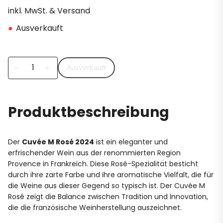
inkl. MwSt. & Versand
●
Ausverkauft
Ausverkauft
remove
add
Produktbeschreibung
Der
Cuvée M Rosé 2024
ist ein eleganter und
erfrischender Wein aus der renommierten Region
Provence in Frankreich. Diese Rosé-Spezialität besticht
durch ihre zarte Farbe und ihre aromatische Vielfalt, die für
die Weine aus dieser Gegend so typisch ist. Der Cuvée M
Rosé zeigt die Balance zwischen Tradition und Innovation,
die die französische Weinherstellung auszeichnet.