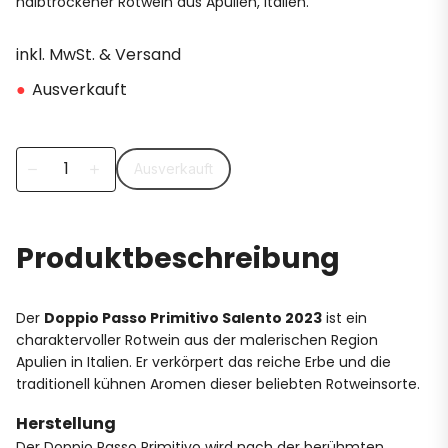
halbtrockener Rotwein aus Apulien, Italien.
inkl. MwSt. & Versand
●
Ausverkauft
Ausverkauft
remove
add
Produktbeschreibung
Der
Doppio Passo Primitivo Salento 2023
ist ein
charaktervoller Rotwein aus der malerischen Region
Apulien in Italien. Er verkörpert das reiche Erbe und die
traditionell kühnen Aromen dieser beliebten Rotweinsorte.
Herstellung
Der Doppio Passo Primitivo wird nach der berühmten