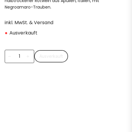
halbtrockener Rotwein aus Apulien, Italien, mit
Negroamaro-Trauben.
inkl. MwSt. & Versand
●
Ausverkauft
Ausverkauft
remove
add