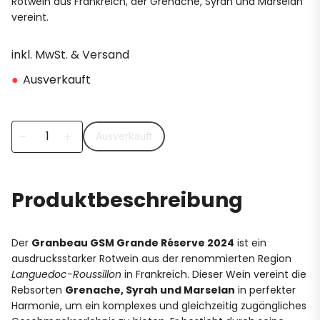
Rotwein aus Frankreich, der Grenache, Syrah und Marselan
vereint.
inkl. MwSt. & Versand
●
Ausverkauft
Ausverkauft
remove
add
Produktbeschreibung
Der
Granbeau GSM Grande Réserve 2024
ist ein
ausdrucksstarker Rotwein aus der renommierten Region
Languedoc-Roussillon
in Frankreich. Dieser Wein vereint die
Rebsorten
Grenache, Syrah und Marselan
in perfekter
Harmonie, um ein komplexes und gleichzeitig zugängliches