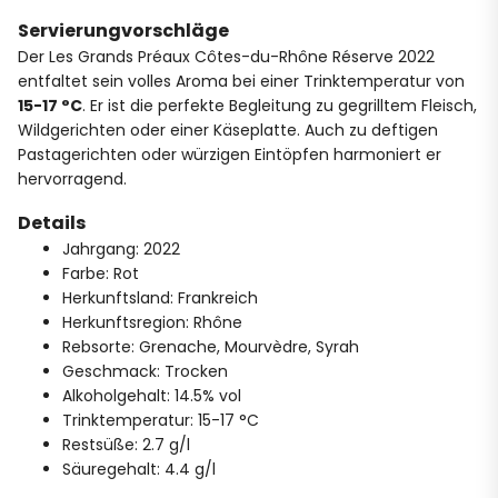
Servierungvorschläge
Der Les Grands Préaux Côtes-du-Rhône Réserve 2022
entfaltet sein volles Aroma bei einer Trinktemperatur von
15-17 °C
. Er ist die perfekte Begleitung zu gegrilltem Fleisch,
Wildgerichten oder einer Käseplatte. Auch zu deftigen
Pastagerichten oder würzigen Eintöpfen harmoniert er
hervorragend.
Details
Jahrgang: 2022
Farbe: Rot
Herkunftsland: Frankreich
Herkunftsregion: Rhône
Rebsorte: Grenache, Mourvèdre, Syrah
Geschmack: Trocken
Alkoholgehalt: 14.5% vol
Trinktemperatur: 15-17 °C
Restsüße: 2.7 g/l
Säuregehalt: 4.4 g/l