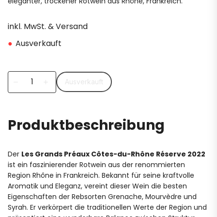
eleganter, trockener Rotwein aus Rhône, Frankreich.
inkl. MwSt. & Versand
●
Ausverkauft
Ausverkauft
remove
add
Produktbeschreibung
Der
Les Grands Préaux Côtes-du-Rhône Réserve 2022
ist ein faszinierender Rotwein aus der renommierten
Region Rhône in Frankreich. Bekannt für seine kraftvolle
Aromatik und Eleganz, vereint dieser Wein die besten
Eigenschaften der Rebsorten Grenache, Mourvèdre und
Syrah. Er verkörpert die traditionellen Werte der Region und