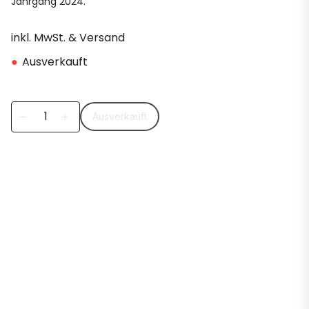
Jahrgang 2024.
inkl. MwSt. & Versand
●
Ausverkauft
Ausverkauft
remove
add