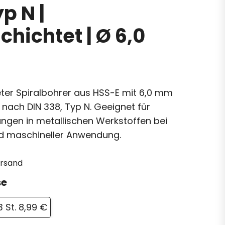
p N |
hichtet | Ø 6,0
ter Spiralbohrer aus HSS-E mit 6,0 mm
nach DIN 338, Typ N. Geeignet für
ungen in metallischen Werkstoffen bei
d maschineller Anwendung.
ersand
se
3 St. 8,99 €