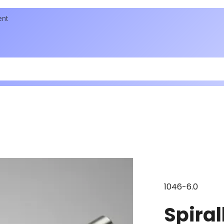
ent
1046-6.0
Spira