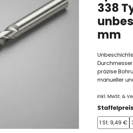
338 Ty
unbesc
mm
Unbeschichte
Durchmesser 
präzise Bohr
manueller un
inkl. MwSt. & V
Staffelprei
1 St. 9,49 €