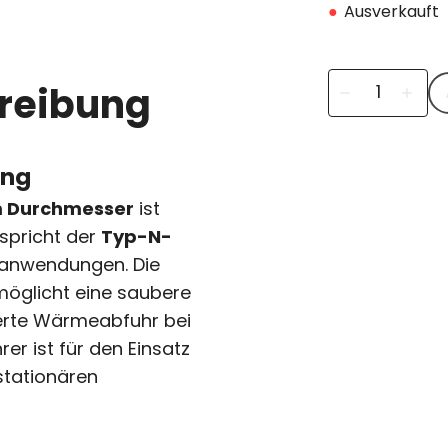
●
Ausverkauft
reibung
remove
add
ung
 Durchmesser
ist
spricht der
Typ-N-
anwendungen. Die
möglicht eine saubere
ierte Wärmeabfuhr bei
r ist für den Einsatz
tationären