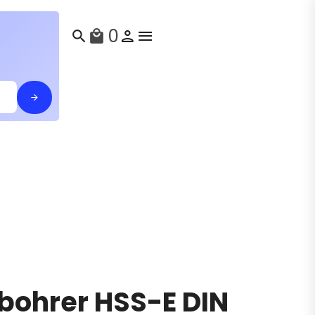
0
search
local_mall
lbohrer HSS-E DIN