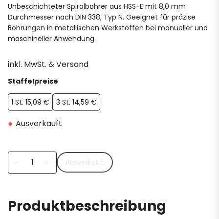
Unbeschichteter Spiralbohrer aus HSS-E mit 8,0 mm
Durchmesser nach DIN 338, Typ N. Geeignet für präzise
Bohrungen in metallischen Werkstoffen bei manueller und
maschineller Anwendung.
inkl. MwSt. & Versand
Staffelpreise
1 St. 15,09 €
3 St. 14,59 €
●
Ausverkauft
Ausverkauft
remove
add
Produktbeschreibung