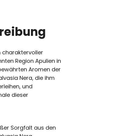
reibung
n charaktervoller
nten Region Apulien in
ie bewährten Aromen der
vasia Nera, die ihm
erleihen, und
male dieser
oßer Sorgfalt aus den