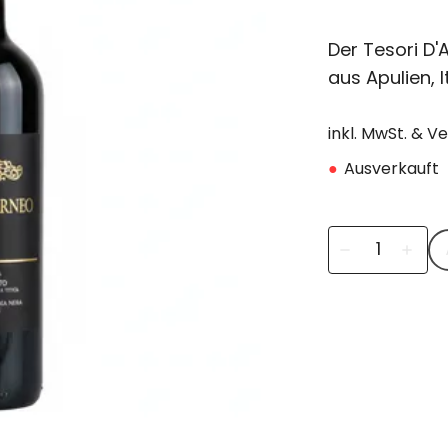
Der Tesori D'
aus Apulien, It
inkl. MwSt. & V
●
Ausverkauft
remove
add