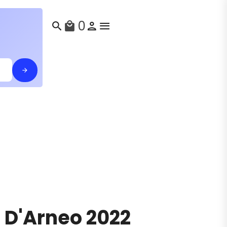
0
search
local_mall
 D'Arneo 2022