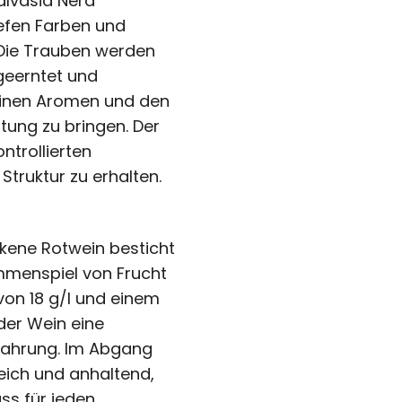
lvasia Nera
tiefen Farben und
 Die Trauben werden
geerntet und
feinen Aromen und den
tung zu bringen. Der
ntrollierten
Struktur zu erhalten.
kene Rotwein besticht
menspiel von Frucht
von 18 g/l und einem
 der Wein eine
ahrung. Im Abgang
weich und anhaltend,
ss für jeden