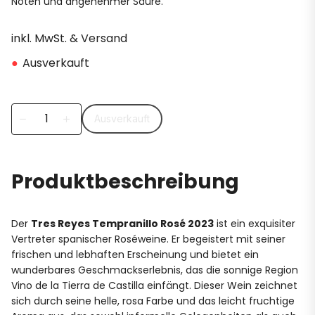
Noten und angenehmer Säure.
inkl. MwSt. & Versand
●
Ausverkauft
Ausverkauft
remove
add
Produktbeschreibung
Der
Tres Reyes Tempranillo Rosé 2023
ist ein exquisiter
Vertreter spanischer Roséweine. Er begeistert mit seiner
frischen und lebhaften Erscheinung und bietet ein
wunderbares Geschmackserlebnis, das die sonnige Region
Vino de la Tierra de Castilla einfängt. Dieser Wein zeichnet
sich durch seine helle, rosa Farbe und das leicht fruchtige