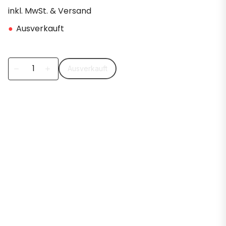
inkl. MwSt. & Versand
●
Ausverkauft
Ausverkauft
remove
add